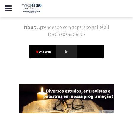
No ar:
Aprendendo com as parábolas [B-08]
De 08:00 às 08:55