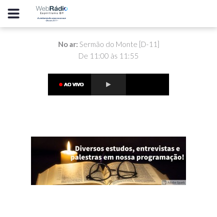
No ar:
Sermão do Monte [D-11]
De 11:00 às 11:55