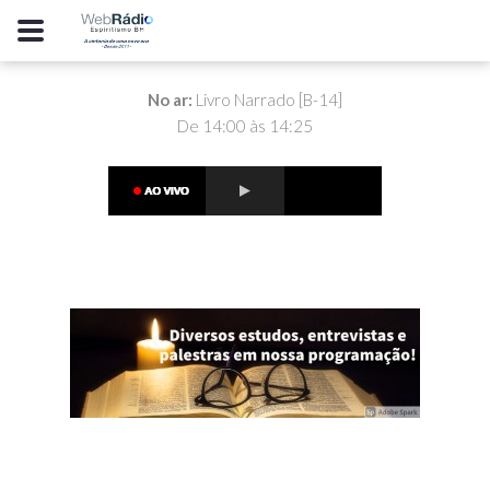
No ar:
Livro Narrado [B-14]
De 14:00 às 14:25