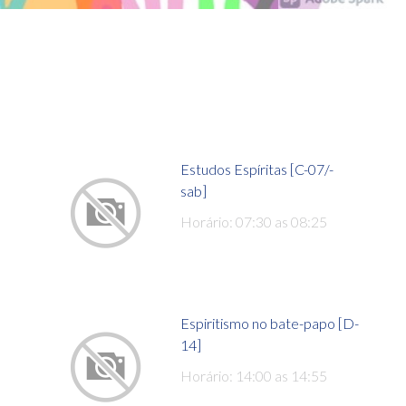
Estudos Espíritas [C-07/-
sab]
Horário: 07:30 as 08:25
Espiritismo no bate-papo [D-
14]
Horário: 14:00 as 14:55