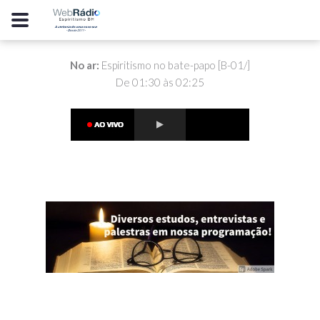
No ar:
Espiritismo no bate-papo [B-01/]
De 01:30 às 02:25