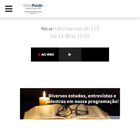
No ar:
Livro Narrado [A-11/]
De 11:30 às 11:55