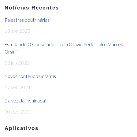
Notícias Recentes
Palestras doutrinárias
18 abr, 2023
Estudando O Consolador - com Otávio Pedersoli e Marcelo
Orsini
02 jun, 2022
Novos conteúdos infantis
17 set, 2021
É a vez da meninada!
20 ago, 2021
Aplicativos